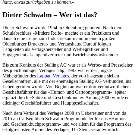
hatte, etwas zurückgeben zu können.«
Dieter Schwalm – Wer ist das?
Dieter Schwalm wurde 1954 in Oldenburg geboren. Nach dem
Schulabschluss »Mittlere Reife« machte er ein Praktikum und
danach eine Lehre zum Industriekaufmann in einem großen
Oldenburger Druckerei- und Verlagshaus. Darauf folgten
Tätigkeiten als Verlagshersteller und Werbegrafiker und
Engagement als Jugendvertreter und Betriebsratsvorsitzender.
Bis zum Konkurs der Stalling AG war er als Werbe- und Presseleiter
des gleichnamigen Verlages tätig. 1983 war er der jüngste
Mitbegründer des
Lappan Verlages
, der von insgesamt sieben
Gesellschaftern, alle mit der ehemaligen Stalling AG verbunden, ins
Leben gerufen wurde. Von Beginn an war er dort verantwortlicher
Geschäftsführer für das »Humor- und Cartoonprogramm«, später
ergänzt durch »Satire und Geschenkbuch«. Anfang 2000 wurde er
alleiniger Geschäftsführer und Hauptgesellschafter.
Nach dem Verkauf des Verlages 2008 an Ueberreuter und von da
2015 an Carlsen blieb Schwalm Programmleiter für das »Humor-
und Geschenkbuchprogramm« und vor allem für das Programm des
erfolgreichsten Autors des Verlages, Uli Stein, verantwortlich.