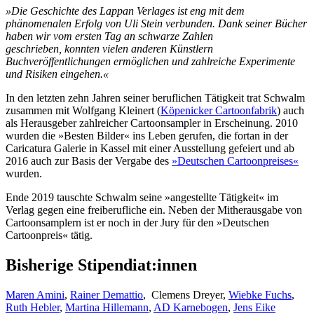
»Die Geschichte des Lappan Verlages ist eng mit dem
phänomenalen Erfolg von Uli Stein verbunden. Dank seiner Bücher
haben wir vom ersten Tag an schwarze Zahlen
geschrieben, konnten vielen anderen Künstlern
Buchveröffentlichungen ermöglichen und zahlreiche Experimente
und Risiken eingehen.«
In den letzten zehn Jahren seiner beruflichen Tätigkeit trat Schwalm
zusammen mit Wolfgang Kleinert (
Köpenicker Cartoonfabrik
) auch
als Herausgeber zahlreicher Cartoonsampler in Erscheinung. 2010
wurden die »Besten Bilder« ins Leben gerufen, die fortan in der
Caricatura Galerie in Kassel mit einer Ausstellung gefeiert und ab
2016 auch zur Basis der Vergabe des
»Deutschen Cartoonpreises«
wurden.
Ende 2019 tauschte Schwalm seine »angestellte Tätigkeit« im
Verlag gegen eine freiberufliche ein. Neben der Mitherausgabe von
Cartoonsamplern ist er noch in der Jury für den »Deutschen
Cartoonpreis« tätig.
Bisherige Stipendiat:innen
Maren Amini
,
Rainer Demattio
, Clemens Dreyer,
Wiebke Fuchs
,
Ruth Hebler
,
Martina Hillemann
,
AD Karnebogen
,
Jens Eike