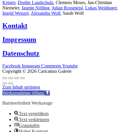
Krüger
,
Dorthe Landschulz
, Clemens Moses, Jan-Christian
Niemeier,
Jasmin Nölling
,
Julian Rossmeisl
,
Lukas Weidinger
,
Ingrid Wenzel
,
Alexandra Wolf
, Sarah Wolf
Kontakt
Impressum
Datenschutz
Facebook
Instagram
Comments
Youtube
Copyright © 2026 Caricatura Galerie
Zum Inhalt springen
Werkzeugleiste öffnen
Barrierefreiheit Werkzeuge
Text vergrößern
Text verkleinern
Graustufen
Hoher Kontrast