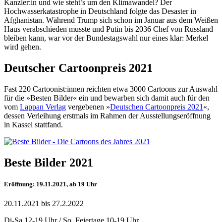
Kanzler:in und wie steht’s um den Klimawandel? Der
Hochwasserkatastrophe in Deutschland folgte das Desaster in
Afghanistan. Während Trump sich schon im Januar aus dem Weißen
Haus verabschieden musste und Putin bis 2036 Chef von Russland
bleiben kann, war vor der Bundestagswahl nur eines klar: Merkel
wird gehen.
Deutscher Cartoonpreis 2021
Fast 220 Cartoonist:innen reichten etwa 3000 Cartoons zur Auswahl
für die »Besten Bilder« ein und bewarben sich damit auch für den
vom
Lappan Verlag
vergebenen »
Deutschen Cartoonpreis 2021
«,
dessen Verleihung erstmals im Rahmen der Ausstellungseröffnung
in Kassel stattfand.
Beste Bilder 2021
Eröffnung: 19.11.2021, ab 19 Uhr
20.11.2021 bis 27.2.2022
Di-Sa 12-19 Uhr / So, Feiertage 10-19 Uhr