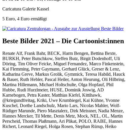
Caricatura Galerie Kassel
5 Euro, 4 Euro ermäßigt
Beste Bilder 2021 – Die Cartoonist:innen
Renate Alf, Frank Bahr, BECK, Harm Bengen, Bettina Bexte,
BURKH, Peter Butschkow, Steffen Butz, Birgit Dodenhoff, Uli
Döring, Tim Oliver Feicke, Miguel Fernandez, Marco Finkenstein,
Kai Flemming, Peter Gaymann, Gerhard Glück, Greser & Lenz,
Katharina Greve, Markus Grolik, Gymmick, Teresa Habild, Hauck
& Bauer, Ruth Hebler, Pascal Heiler, Anton Heurung, Oli Hilbring,
Martina Hillemann, Michael Holtschulte, Olga Hopfauf, Phil
Hubbe, Rudi Hurzlmeier, HUSE, Dominik Joswig, AD
Karnebogen, Petra Kaster, Matthias Kiefel, Kittihawk,
@kriegundfreitag, Kriki, Uwe Krumbiegel, Kai Kühne, Yvonne
Kuschel, Dorthe Landschulz, Mario Lars, Nicolas Mahler, Wolf-
Rüdiger Marunde, Piero Masztalerz, Dirk Meissner, Nadia Menze,
Hannes Mercker, Til Mette, Denis Metz, Mock, NEL, OL, Martin
Perscheid, Thomas Plaßmann, Ari Plikat, POLO, RABE, Hannes
Richert, Leonard Riegel, Holga Rosen, Stephan Rürup, Heiko